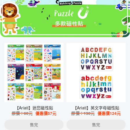
【Ariati】迷您磁性貼
【Ariati】英文字母磁性貼
原價：
60
元
優惠價
57
元
原價：
130
元
優惠價
124
元
售完
售完