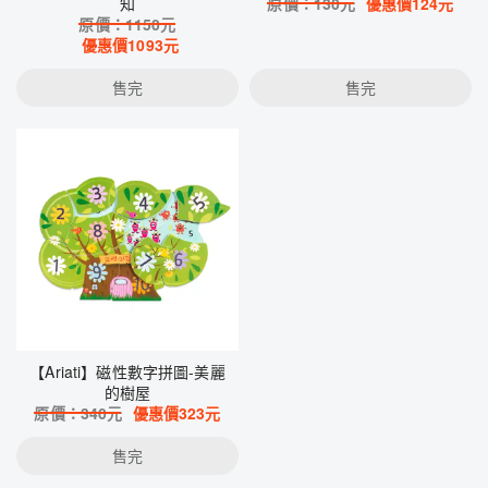
知
原價：
130
元
優惠價
124
元
原價：
1150
元
優惠價
1093
元
售完
售完
【Ariati】磁性數字拼圖-美麗
的樹屋
原價：
340
元
優惠價
323
元
售完