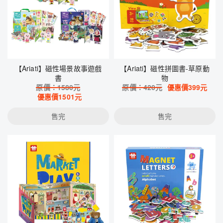
【Ariati】磁性場景故事遊戲
【Ariati】磁性拼圖書-草原動
書
物
原價：
1580
元
原價：
420
元
優惠價
399
元
優惠價
1501
元
售完
售完