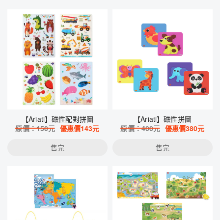
【Ariati】磁性配對拼圖
【Ariati】磁性拼圖
原價：
150
元
優惠價
143
元
原價：
400
元
優惠價
380
元
售完
售完