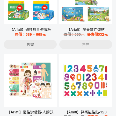
【Ariati】磁性故事遊戲板
【Ariati】場景磁性壁貼
原價：
589
-
665
元
原價：
560
元
優惠價
532
元
售完
售完
【Ariati】磁性遊戲板-人體認
【Ariati】算術磁性貼-123