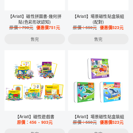
【Ariati】磁性拼圖書-幾何拼
【Ariati】場景磁性貼盒裝組
貼(色彩形狀認知)
(配對)
原價：
790
元
優惠價
751
元
原價：
550
元
優惠價
523
元
售完
售完
【Ariati】磁性遊戲書
【Ariati】場景磁性貼盒裝組
原價：
456
-
903
元
原價：
550
元
優惠價
523
元