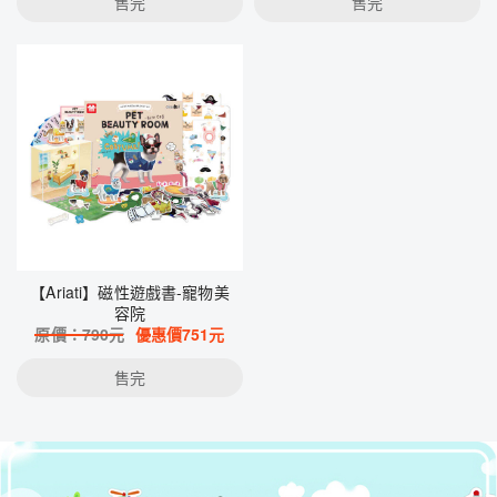
售完
售完
【Ariati】磁性遊戲書-寵物美
容院
原價：
790
元
優惠價
751
元
售完