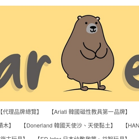
【代理品牌總覽】
【Ariati 韓國磁性教具第一品牌】
明積木】
【Donerland 韓國天使沙、天使黏土】
【HA
筒、復古玩具】
【ED Inter 日本幼教啟蒙、益智玩具】