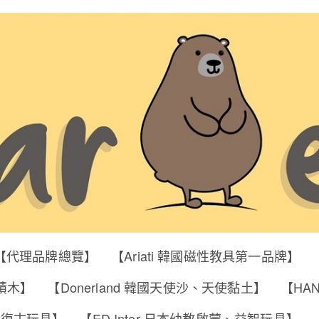
【代理品牌總覽】
【Ariati 韓國磁性教具第一品牌】
明積木】
【Donerland 韓國天使沙、天使黏土】
【HA
筒、復古玩具】
【ED Inter 日本幼教啟蒙、益智玩具】