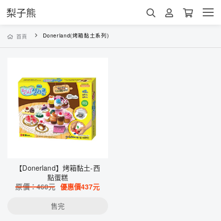
梨子熊
Donerland(烤箱黏土系列)
首頁
【Donerland】烤箱黏土-西
點蛋糕
原價：
460
元
優惠價
437
元
售完