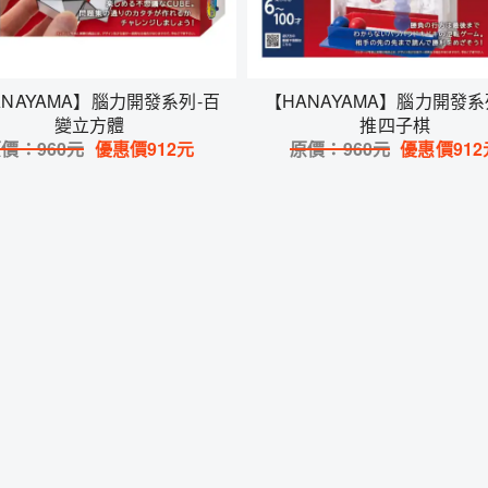
ANAYAMA】腦力開發系列-百
【HANAYAMA】腦力開發系
變立方體
推四子棋
原價：
960
元
優惠價
912
元
原價：
960
元
優惠價
912