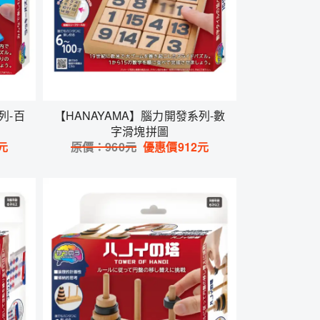
列-百
【HANAYAMA】腦力開發系列-數
字滑塊拼圖
元
原價：
960
元
優惠價
912
元