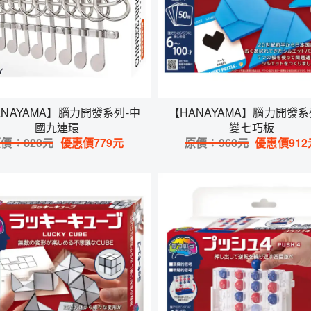
ANAYAMA】腦力開發系列-中
【HANAYAMA】腦力開發系
國九連環
變七巧板
原價：
820
元
優惠價
779
元
原價：
960
元
優惠價
912