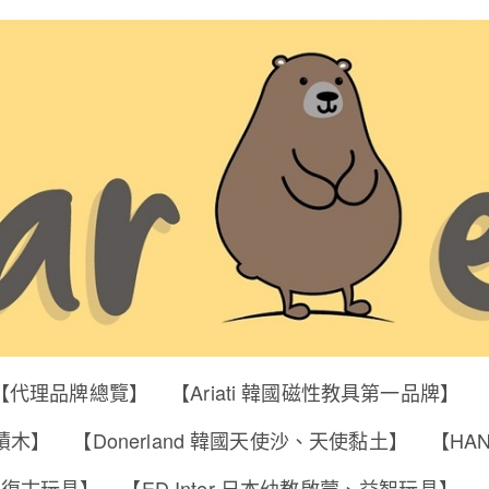
【代理品牌總覽】
【Ariati 韓國磁性教具第一品牌】
明積木】
【Donerland 韓國天使沙、天使黏土】
【HA
筒、復古玩具】
【ED Inter 日本幼教啟蒙、益智玩具】