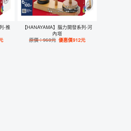
列-推
【HANAYAMA】腦力開發系列-河
內塔
元
原價：
960
元
優惠價
912
元