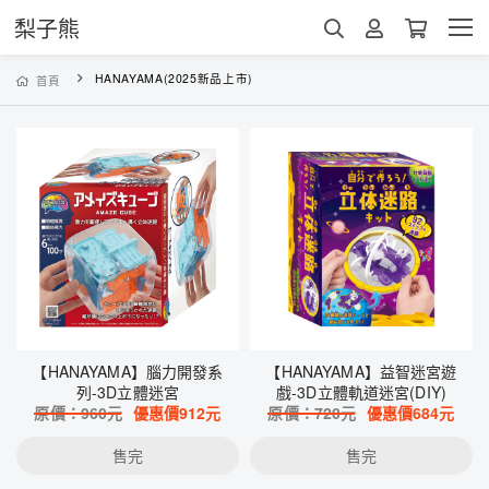
梨子熊
HANAYAMA(2025新品上市)
首頁
【HANAYAMA】腦力開發系
【HANAYAMA】益智迷宮遊
列-3D立體迷宮
戲-3D立體軌道迷宮(DIY)
原價：
960
元
優惠價
912
元
原價：
720
元
優惠價
684
元
售完
售完