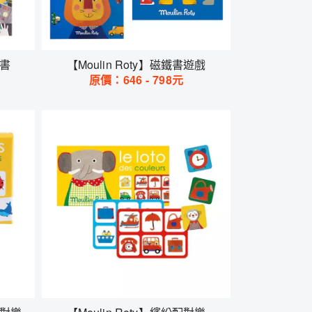
戲書
【Moulin Roty】磁鐵書遊戲
原價：
646
-
798
元