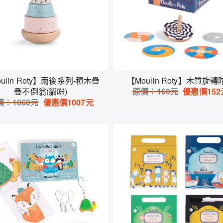
ulin Roty】雨後系列-積木疊
【Moulin Roty】木質旋
疊不倒翁(貓咪)
原價：
160
元
優惠價
152
價：
1060
元
優惠價
1007
元