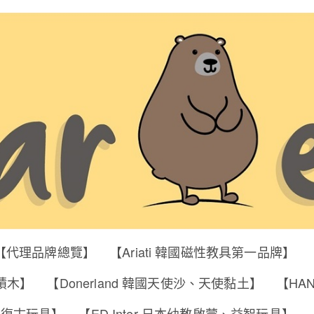
【代理品牌總覽】
【Ariati 韓國磁性教具第一品牌】
明積木】
【Donerland 韓國天使沙、天使黏土】
【HA
筒、復古玩具】
【ED Inter 日本幼教啟蒙、益智玩具】