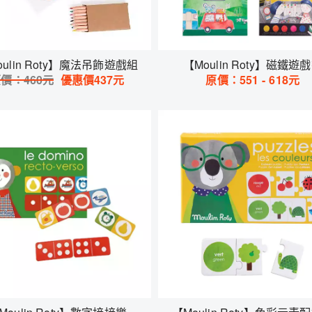
oulin Roty】魔法吊飾遊戲組
【Moulin Roty】磁鐵遊
原價：
460
元
優惠價
437
元
原價：
551
-
618
元