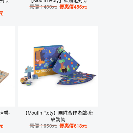
配對樂
【Moulin Roty】繽紛配對樂
原價：
480
元
優惠價
456
元
元
猜看-
【Moulin Roty】團隊合作遊戲-斑
紋動物
元
原價：
650
元
優惠價
618
元