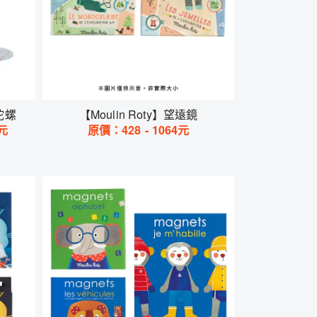
轉陀螺
【Moulin Roty】望遠鏡
元
原價：
428
-
1064
元