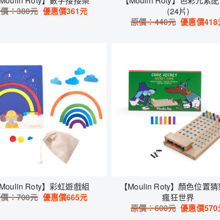
Moulin Roty】數字接接樂
【Moulin Roty】色彩元素
原價：
380
元
優惠價
361
元
(24片)
原價：
440
元
優惠價
418
Moulin Roty】彩虹遊戲組
【Moulin Roty】顏色位置猜
原價：
700
元
優惠價
665
元
瘋狂世界
原價：
600
元
優惠價
570