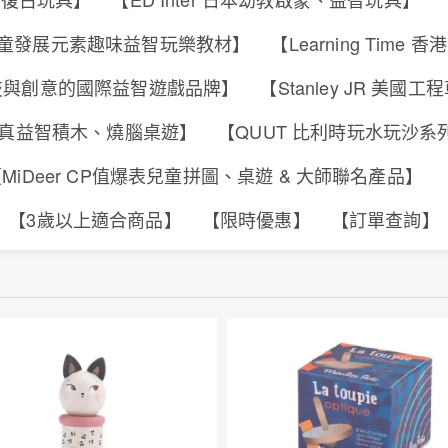
s 香港兒童發展元素趣味益智玩樂教材】
【Learning Tim
合科技與創意的國際益智遊戲品牌】
【Stanley JR 美國
可動擬真益智積木、燒腦桌遊】
【QUUT 比利時玩水玩沙
MiDeer CP值爆表兒童拼圖、桌遊 & 大師聯名產品】
【3歲以上適合商品】
【限時優惠】
【訂單查詢】