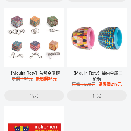
【Moulin Roty】益智金屬環
【Moulin Roty】幾何金屬三
原價：
90
元
優惠價
86
元
稜鏡
原價：
230
元
優惠價
219
元
售完
售完