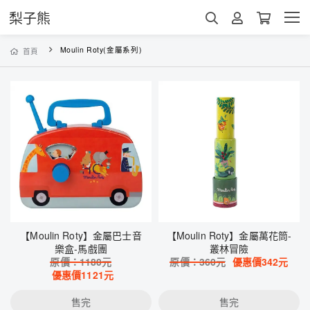
梨子熊
Moulin Roty(金屬系列)
首頁
【Moulin Roty】金屬巴士音
【Moulin Roty】金屬萬花筒-
樂盒-馬戲團
叢林冒險
原價：
1180
元
原價：
360
元
優惠價
342
元
優惠價
1121
元
售完
售完