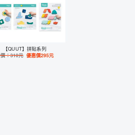
【QUUT】拼貼系列
原價：
310
元
優惠價
295
元