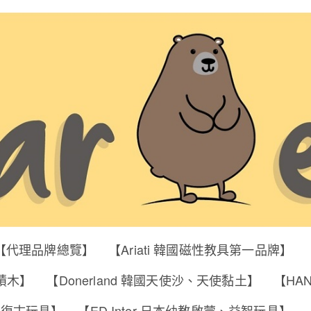
【代理品牌總覽】
【Ariati 韓國磁性教具第一品牌】
明積木】
【Donerland 韓國天使沙、天使黏土】
【HA
筒、復古玩具】
【ED Inter 日本幼教啟蒙、益智玩具】