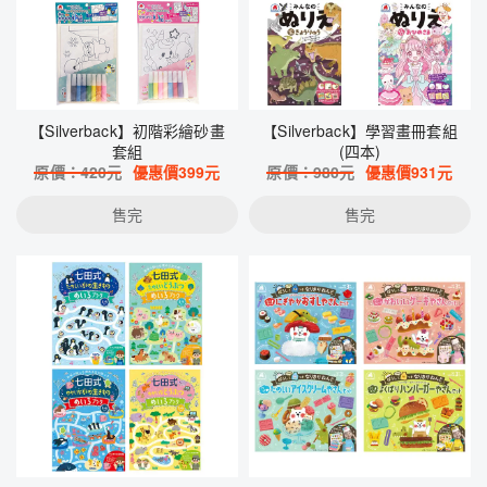
【Silverback】初階彩繪砂畫
【Silverback】學習畫冊套組
套組
(四本)
原價：
420
元
優惠價
399
元
原價：
980
元
優惠價
931
元
售完
售完