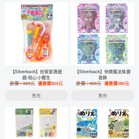
【Silverback】扮家家酒遊
【Silverback】快樂魔法珠寶
戲-貼心小醫生
首飾
原價：
320
元
優惠價
304
元
原價：
420
元
優惠價
399
元
售完
售完