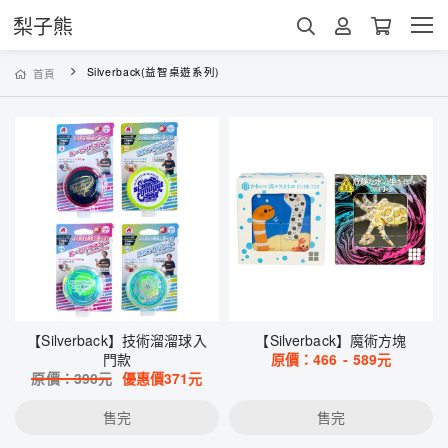
梨子熊
Silverback(益智桌遊系列)
首頁
【Silverback】技術溜溜球入
【Silverback】魔術方塊
門款
原價：
466
-
589
元
原價：
390
元
優惠價
371
元
售完
售完