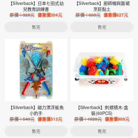
【Silverback】日本七田式幼
【Silverback】廚師帽與圍裙
兒教育訓練書
烹飪黏土
原價：
320
元
優惠價
304
元
原價：
660
元
優惠價
627
元
售完
售完
【Silverback】磁力漂浮鯊魚
【Silverback】刺蝟積木-盒
小釣手
裝(60PCS)
原價：
540
元
優惠價
513
元
原價：
1020
元
優惠價
969
元
售完
售完