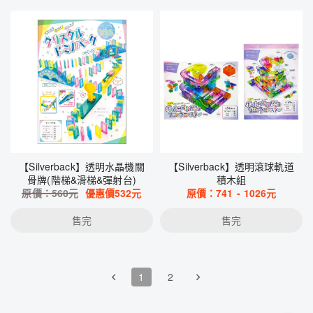
【Silverback】透明水晶機關
【Silverback】透明滾球軌道
骨牌(階梯&滑梯&彈射台)
積木組
原價：
560
元
優惠價
532
元
原價：
741
-
1026
元
售完
售完
1
2