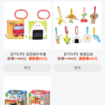
【EYEUP】迷您操作布書
【EYEUP】食育玩具
原價：
950
元
優惠價
903
元
原價：
680
元
優惠價
646
元
售完
售完