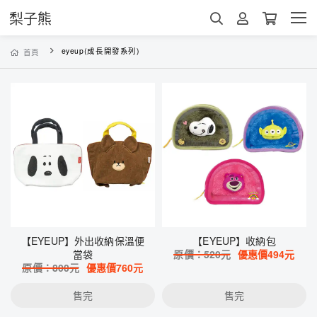
梨子熊
eyeup(成長開發系列)
首頁
【EYEUP】外出收納保溫便
【EYEUP】收納包
當袋
原價：
520
元
優惠價
494
元
原價：
800
元
優惠價
760
元
售完
售完