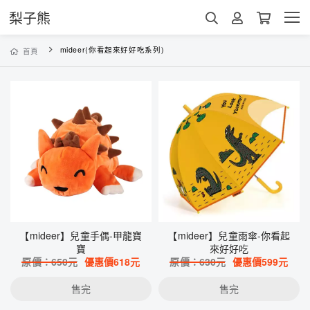
梨子熊
mideer(你看起來好好吃系列)
首頁
【mideer】兒童手偶-甲龍寶
【mideer】兒童雨傘-你看起
寶
來好好吃
原價：
650
元
優惠價
618
元
原價：
630
元
優惠價
599
元
售完
售完