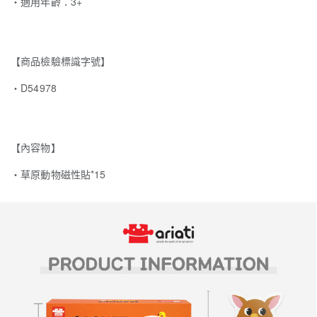
‧適用年齡：3+
【商品檢驗標識字號】
・D54978
【內容物】
・草原動物磁性貼*15