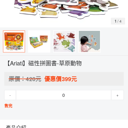
1
/
4
【Ariati】磁性拼圖書-草原動物
原價：
420
元
優惠價
399
元
-
+
售完
產品介紹