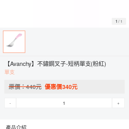
1
/
1
【Avanchy】不鏽鋼叉子-短柄單支(粉紅)
單支
原價：
440
元
優惠價
340
元
-
+
產品介紹