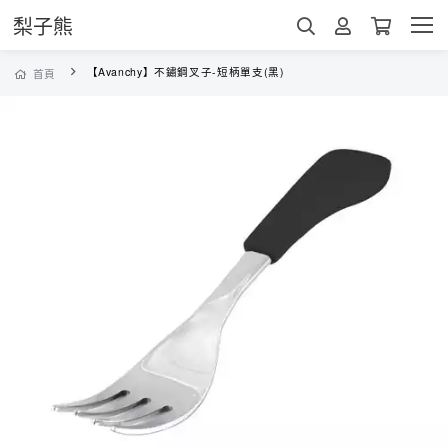
梨子熊
【Avanchy】不鏽鋼叉子-短柄單支(黑)
首頁