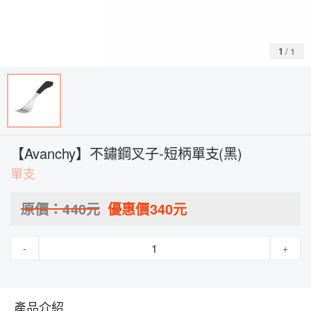
1
/
1
【Avanchy】不鏽鋼叉子-短柄單支(黑)
單支
原價：
440
元
優惠價
340
元
-
+
產品介紹