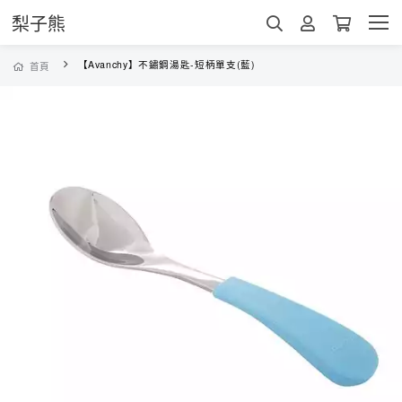
梨子熊
【Avanchy】不鏽鋼湯匙-短柄單支(藍)
首頁