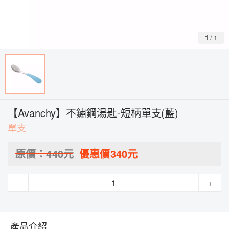
1
/
1
【Avanchy】不鏽鋼湯匙-短柄單支(藍)
單支
原價：
440
元
優惠價
340
元
-
+
產品介紹