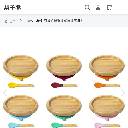
梨子熊
【Avanchy】有機竹製吸盤式圓盤套裝組
首頁