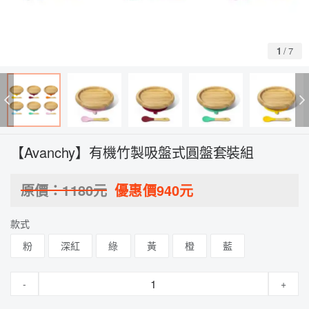
1
/
7
【Avanchy】有機竹製吸盤式圓盤套裝組
原價：
1180
元
優惠價
940
元
款式
粉
深紅
綠
黃
橙
藍
-
+