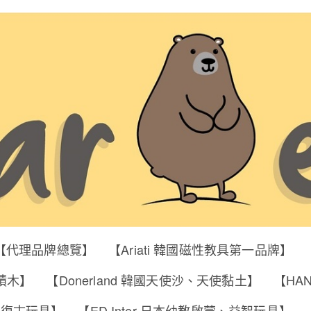
【代理品牌總覽】
【Ariati 韓國磁性教具第一品牌】
明積木】
【Donerland 韓國天使沙、天使黏土】
【HA
筒、復古玩具】
【ED Inter 日本幼教啟蒙、益智玩具】