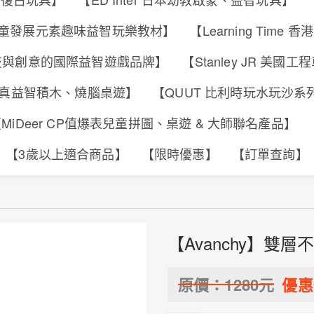
s 香港兒童發展元素趣味益智玩樂教材】
【Learning Tim
合科技與創意的國際益智遊戲品牌】
【Stanley JR 美國
可動擬真益智積木、燒腦桌遊】
【QUUT 比利時玩水玩沙
MiDeer CP值爆表兒童拼圖、桌遊 & 大師聯名產品】
【3歲以上適合商品】
【限時優惠】
【訂單查詢】
【Avanchy】雙層
原價：
1280
元
優惠