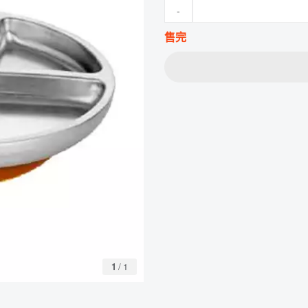
-
售完
1
/
1