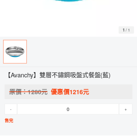
1
/
1
【Avanchy】雙層不鏽鋼吸盤式餐盤(藍)
原價：
1280
元
優惠價
1216
元
-
+
售完