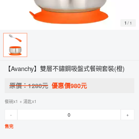
1
/
1
【Avanchy】雙層不鏽鋼吸盤式餐碗套裝(橙)
原價：
1280
元
優惠價
980
元
餐碗x1 + 湯匙x1
-
+
售完