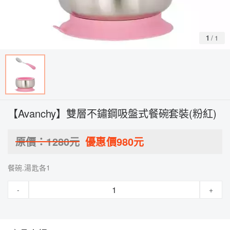
1
/
1
【Avanchy】雙層不鏽鋼吸盤式餐碗套裝(粉紅)
原價：
1280
元
優惠價
980
元
餐碗.湯匙各1
-
+