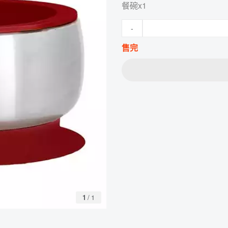
餐碗x1
-
售完
1
/
1