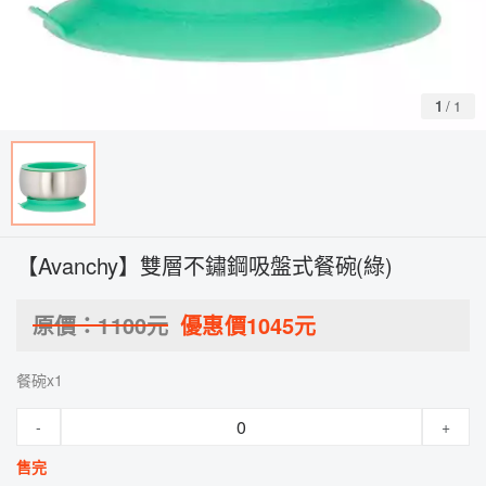
1
/
1
【Avanchy】雙層不鏽鋼吸盤式餐碗(綠)
原價：
1100
元
優惠價
1045
元
餐碗x1
-
+
售完