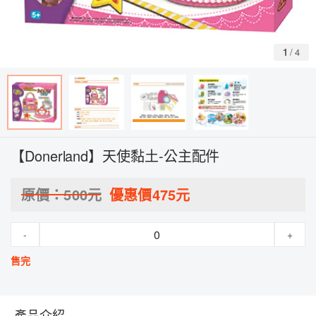
1
/
4
【Donerland】天使黏土-公主配件
原價：
500
元
優惠價
475
元
-
+
售完
產品介紹