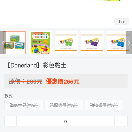
1
/
8
【Donerland】彩色黏土
原價：
280
元
優惠價
266
元
款式
海底世界
恐龍樂園
動物樂園
-
+