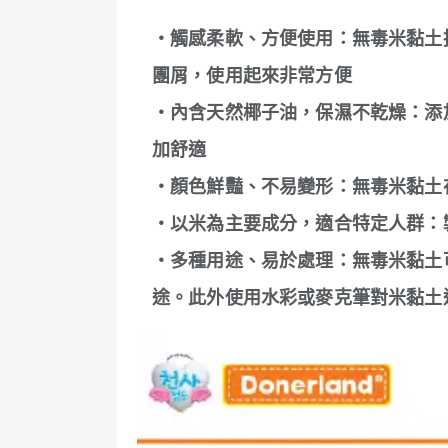
・觸感柔軟、方便使用：無毒米黏土
團屑，使用起來非常方便
・內含天然椰子油，保濕不乾燥：添
加舒適
・顏色鮮豔、不易變形：無毒米黏土
・以米為主要成分，適合特定人群：
・多種用途、易於處理：無毒米黏土
途。此外使用水彩或麥克筆對米黏土