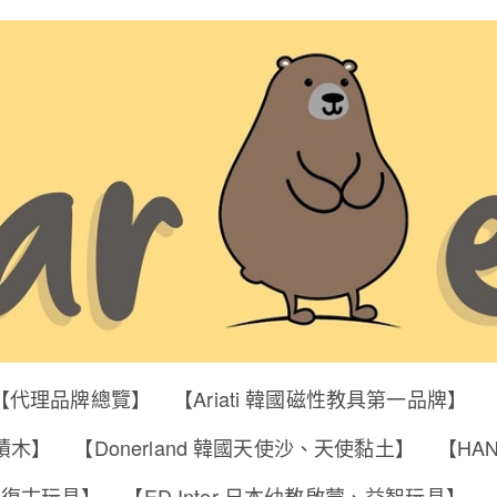
【代理品牌總覽】
【Ariati 韓國磁性教具第一品牌】
明積木】
【Donerland 韓國天使沙、天使黏土】
【HA
筒、復古玩具】
【ED Inter 日本幼教啟蒙、益智玩具】