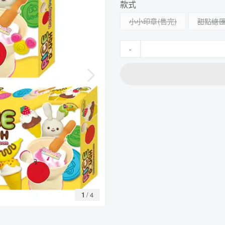
款式
小小印章
甜點總
-
1
/
4