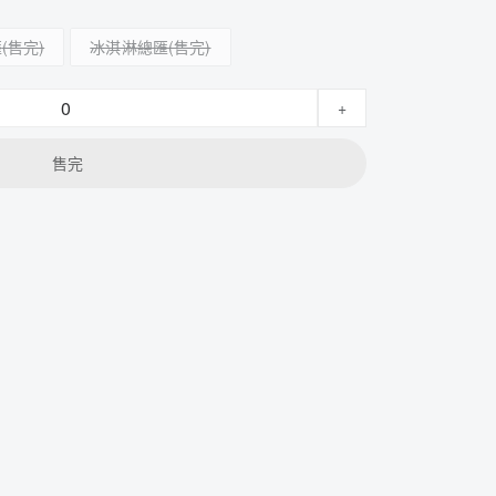
匯
冰淇淋總匯
+
售完