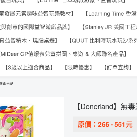
s 香港兒童發展元素趣味益智玩樂教材】
【Learning Tim
合科技與創意的國際益智遊戲品牌】
【Stanley JR 美國
可動擬真益智積木、燒腦桌遊】
【QUUT 比利時玩水玩沙
MiDeer CP值爆表兒童拼圖、桌遊 & 大師聯名產品】
【3歲以上適合商品】
【限時優惠】
【訂單查詢】
d】無毒米黏土
【Donerland】無
原價：
266
-
551
元