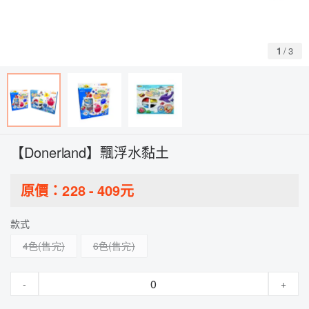
1
/
3
【Donerland】飄浮水黏土
原價：
228
-
409
元
款式
4色
6色
-
+