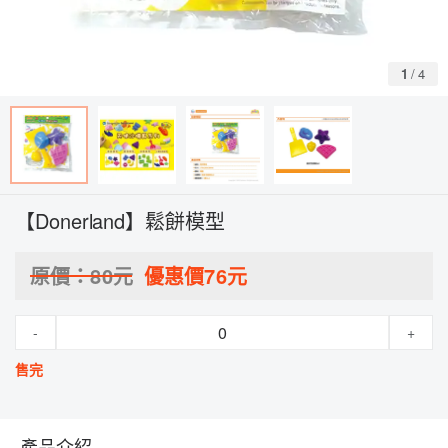
1
/
4
【Donerland】鬆餅模型
原價：
80
元
優惠價
76
元
-
+
售完
產品介紹