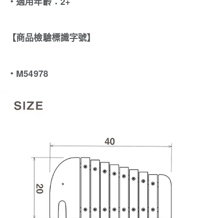
‧適用年齡：2+
【商品檢驗標識字號】
・M54978