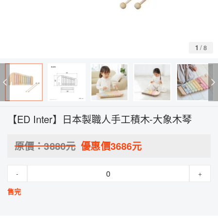
1
/
8
【ED Inter】日本製職人手工積木-大象木琴
原價：
3880
元
優惠價
3686
元
-
+
售完