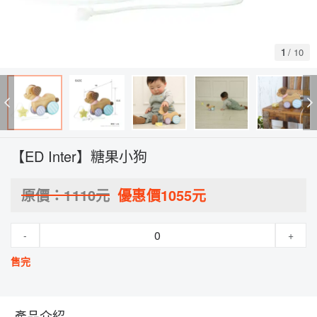
1
/
10
【ED Inter】糖果小狗
原價：
1110
元
優惠價
1055
元
-
+
售完
產品介紹