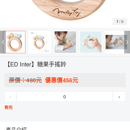
1
/
9
【ED Inter】糖果手搖鈴
原價：
480
元
優惠價
456
元
-
+
售完
產品介紹