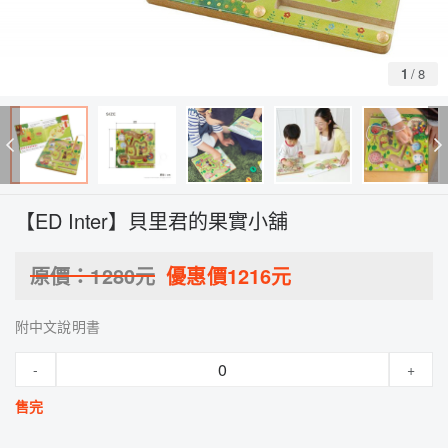
1
/
8
【ED Inter】貝里君的果實小舖
原價：
1280
元
優惠價
1216
元
附中文說明書
-
+
售完