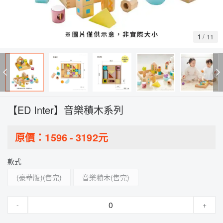
1
/
11
【ED Inter】音樂積木系列
原價：
1596
-
3192
元
款式
(豪華版)
音樂積木
-
+