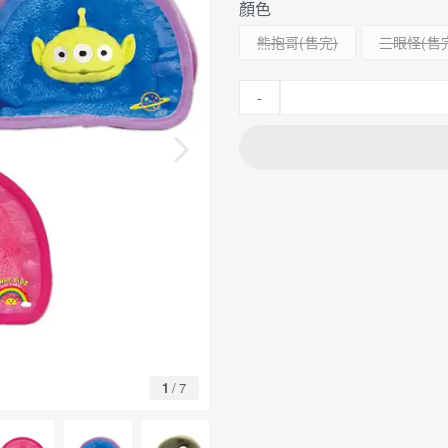
顏色
熊抱哥
三眼怪
-
1
/
7