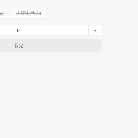
史奴比
+
售完