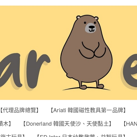
【代理品牌總覽】
【Ariati 韓國磁性教具第一品牌】
明積木】
【Donerland 韓國天使沙、天使黏土】
【HA
筒、復古玩具】
【ED Inter 日本幼教啟蒙、益智玩具】