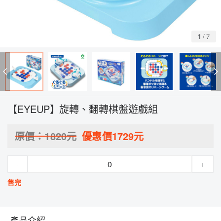
1
/
7
【EYEUP】旋轉、翻轉棋盤遊戲組
原價：
1820
元
優惠價
1729
元
-
+
售完
產品介紹