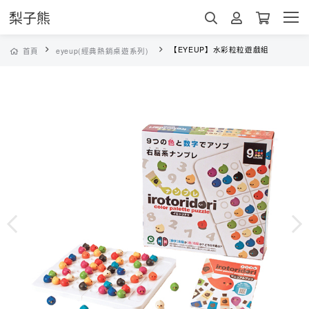
梨子熊
【EYEUP】水彩粒粒遊戲組
首頁
eyeup(經典熱銷桌遊系列)