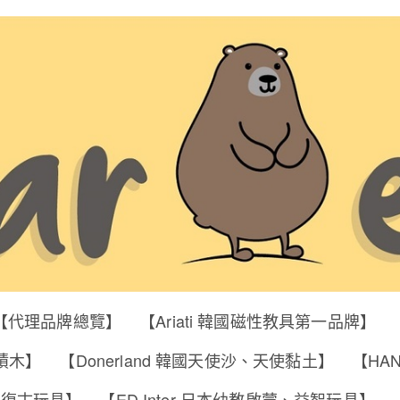
【代理品牌總覽】
【Ariati 韓國磁性教具第一品牌】
明積木】
【Donerland 韓國天使沙、天使黏土】
【HA
筒、復古玩具】
【ED Inter 日本幼教啟蒙、益智玩具】