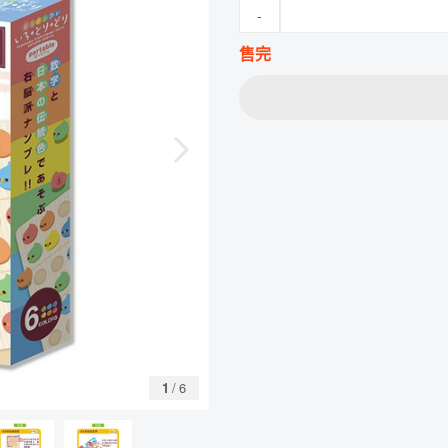
-
售完
1
/
6