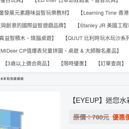
s 香港兒童發展元素趣味益智玩樂教材】
【Learning Tim
合科技與創意的國際益智遊戲品牌】
【Stanley JR 美國
可動擬真益智積木、燒腦桌遊】
【QUUT 比利時玩水玩沙
MiDeer CP值爆表兒童拼圖、桌遊 & 大師聯名產品】
【3歲以上適合商品】
【限時優惠】
【訂單查詢】
您水彩粒粒遊戲組
【EYEUP】迷您
原價：
780
元
優惠