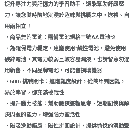
提升專注力與記憶力的學習助手，還能幫助舒緩壓
力，讓您隨時隨地沉浸於趣味與挑戰之中，送禮、自
用兩相宜！
・商品無附電池：需備電池規格三號AA電池*2
・為確保電力穩定，建議使用*鹼性電池，避免使用
碳鋅電池，其電力較弱且較容易漏液，也請留意勿混
用新舊、不同品牌電池，可能會損壞機器
・500+挑戰關卡：進階難度設計，從簡單到困難，
易於學習，卻充滿挑戰性
・提升腦力技能：幫助鍛鍊邏輯思考、短期記憶與解
決問題的能力，增強腦力靈活性
・磁吸滑動觸感：磁性拼圖設計，提供愉悅的滑動聲