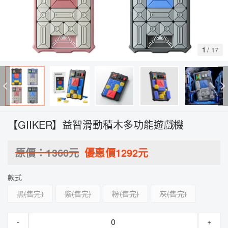
1
/
17
【GIIKER】益智滑動積木多功能遊戲機
原價：
1360
元
優惠價
1292
元
款式
黑
紫
粉
灰
-
+