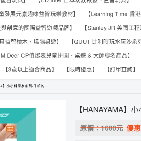
s 香港兒童發展元素趣味益智玩樂教材】
【Learning Tim
合科技與創意的國際益智遊戲品牌】
【Stanley JR 美國
可動擬真益智積木、燒腦桌遊】
【QUUT 比利時玩水玩沙
MiDeer CP值爆表兒童拼圖、桌遊 & 大師聯名產品】
【3歲以上適合商品】
【限時優惠】
【訂單查詢】
MA】小小科學家系列-牛頓的蘋果
【HANAYAMA】
原價：
1680
元
優惠