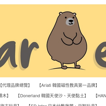
【代理品牌總覽】
【Ariati 韓國磁性教具第一品牌】
明積木】
【Donerland 韓國天使沙、天使黏土】
【HA
筒、復古玩具】
【ED Inter 日本幼教啟蒙、益智玩具】