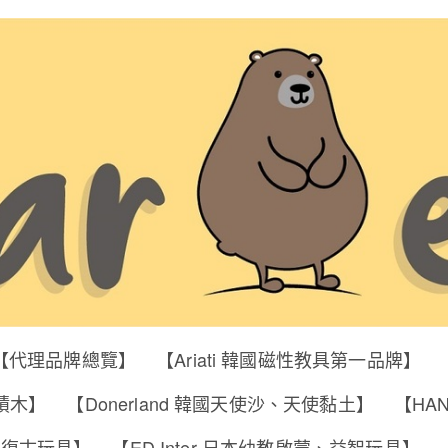
【代理品牌總覽】
【Ariati 韓國磁性教具第一品牌】
明積木】
【Donerland 韓國天使沙、天使黏土】
【HA
筒、復古玩具】
【ED Inter 日本幼教啟蒙、益智玩具】