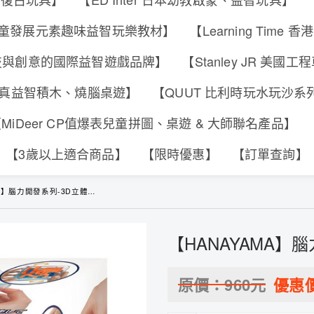
s 香港兒童發展元素趣味益智玩樂教材】
【Learning Tim
合科技與創意的國際益智遊戲品牌】
【Stanley JR 美國
可動擬真益智積木、燒腦桌遊】
【QUUT 比利時玩水玩沙
MiDeer CP值爆表兒童拼圖、桌遊 & 大師聯名產品】
【3歲以上適合商品】
【限時優惠】
【訂單查詢】
A】腦力開發系列-3D立體迷宮
【HANAYAMA】
原價：
960
元
優惠