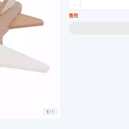
-
售完
1
/
1