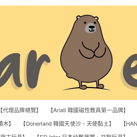
【代理品牌總覽】
【Ariati 韓國磁性教具第一品牌】
明積木】
【Donerland 韓國天使沙、天使黏土】
【HA
筒、復古玩具】
【ED Inter 日本幼教啟蒙、益智玩具】