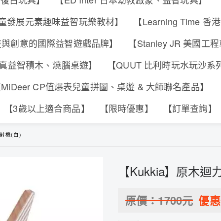
s 香港兒童發展元素趣味益智玩樂教材】
【Learning Tim
合科技與創意的國際益智遊戲品牌】
【Stanley JR 美國
可動擬真益智積木、燒腦桌遊】
【QUUT 比利時玩水玩沙
MiDeer CP值爆表兒童拼圖、桌遊 & 大師聯名產品】
【3歲以上適合商品】
【限時優惠】
【訂單查詢】
射機(白)
【Kukkia】原木迴
原價：
1700
元
優惠