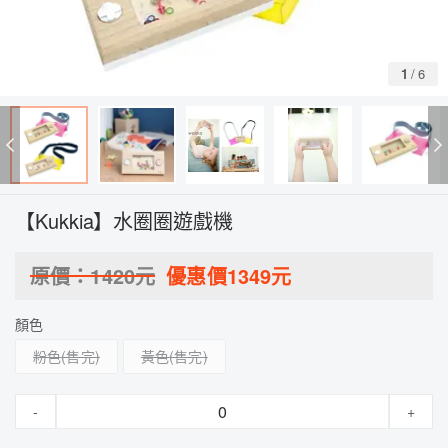
1
/
6
【Kukkia】水圈圈遊戲機
原價：
1420
元
優惠價
1349
元
顏色
粉色
黃色
-
+