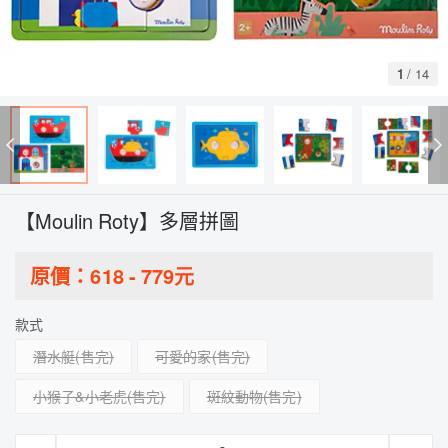
1
/
14
【Moulin Roty】多層拼圖
原價：
618
-
779
元
款式
潛水艇
可愛的家
小猴子&小老虎
斑紋動物