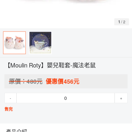
1
/
2
【Moulin Roty】嬰兒鞋套-魔法老鼠
原價：
480
元
優惠價
456
元
-
+
售完
產品介紹