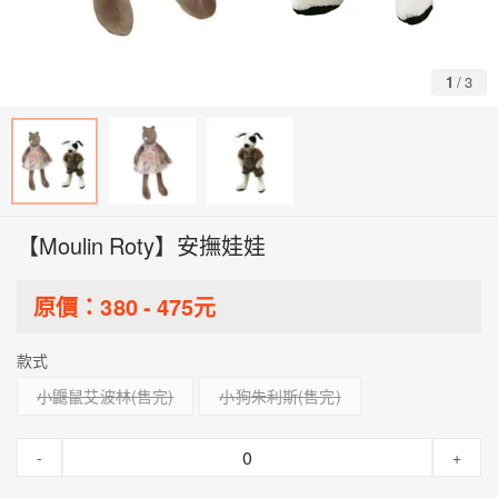
1
/
3
【Moulin Roty】安撫娃娃
原價：
380
-
475
元
款式
小鼴鼠艾波林
小狗朱利斯
-
+