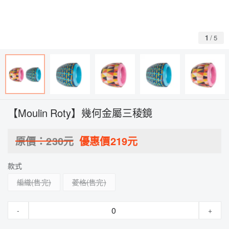
1
/
5
【Moulin Roty】幾何金屬三稜鏡
原價：
230
元
優惠價
219
元
款式
編織
菱格
-
+