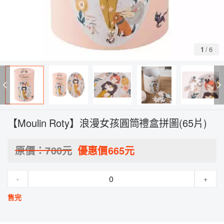
1
/
6
【Moulin Roty】浪漫女孩圓筒禮盒拼圖(65片)
原價：
700
元
優惠價
665
元
-
+
售完