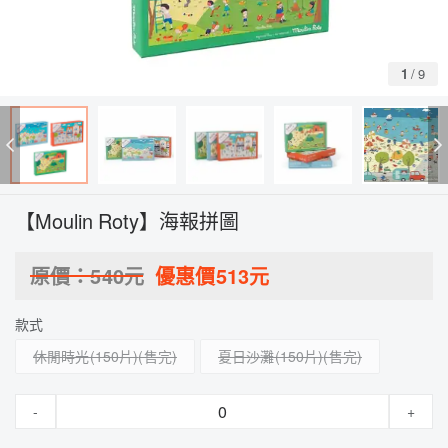
1
/
9
【Moulin Roty】海報拼圖
原價：
540
元
優惠價
513
元
款式
休閒時光(150片)
夏日沙灘(150片)
-
+