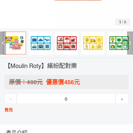
1
/
6
【Moulin Roty】繽紛配對樂
原價：
480
元
優惠價
456
元
-
+
售完
產品介紹