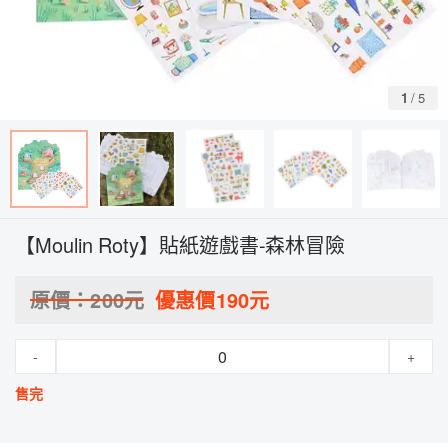
1
/
5
【Moulin Roty】貼紙遊戲書-森林冒險
原價：
200
元
優惠價
190
元
-
+
售完